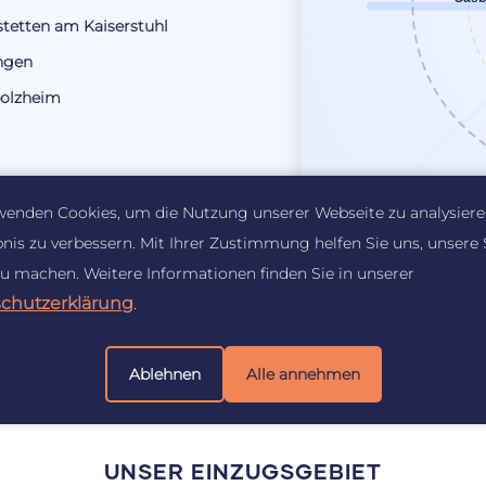
stetten am Kaiserstuhl
ngen
olzheim
wenden Cookies, um die Nutzung unserer Webseite zu analysier
bnis zu verbessern. Mit Ihrer Zustimmung helfen Sie uns, unsere 
zu machen. Weitere Informationen finden Sie in unserer
chutzerklärung
.
Ablehnen
Alle annehmen
UNSER EINZUGSGEBIET