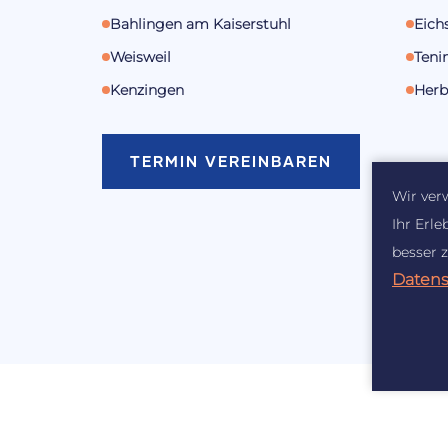
Bahlingen am Kaiserstuhl
Eich
Weisweil
Teni
Kenzingen
Herb
TERMIN VEREINBAREN
Wir ver
Ihr Erle
besser 
Datens