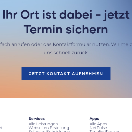
Ihr Ort ist dabei - jetzt
Termin sichern
nfach anrufen oder das Kontaktformular nutzen. Wir mel
uns schnell zurück.
JETZT KONTAKT AUFNEHMEN
Services
Apps
Alle Leistungen
Alle Apps
et
Webseiten Erstellung
NetPulse
Software Entwicklung
TimelineTracker