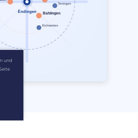
en und
Seite