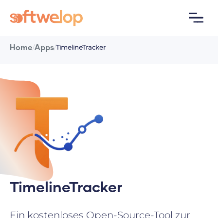
Home
Apps
/
/
TimelineTracker
TimelineTracker
Ein kostenloses Open-Source-Tool zur