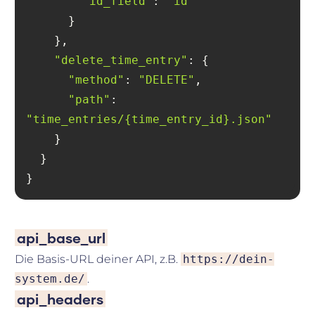
"id_field"
: 
"id"
"delete_time_entry"
"method"
: 
"DELETE"
"path"
: 
"time_entries/{time_entry_id}.json"
}
api_base_url
Die Basis-URL deiner API, z.B.
https://dein-
system.de/
.
api_headers