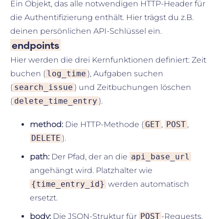
Ein Objekt, das alle notwendigen HTTP-Header für
die Authentifizierung enthält. Hier trägst du z.B.
deinen persönlichen API-Schlüssel ein.
endpoints
Hier werden die drei Kernfunktionen definiert: Zeit
buchen (
log_time
), Aufgaben suchen
(
search_issue
) und Zeitbuchungen löschen
(
delete_time_entry
).
method:
Die HTTP-Methode (
GET
,
POST
,
DELETE
).
path:
Der Pfad, der an die
api_base_url
angehängt wird. Platzhalter wie
{time_entry_id}
werden automatisch
ersetzt.
body:
Die JSON-Struktur für
POST
-Requests.