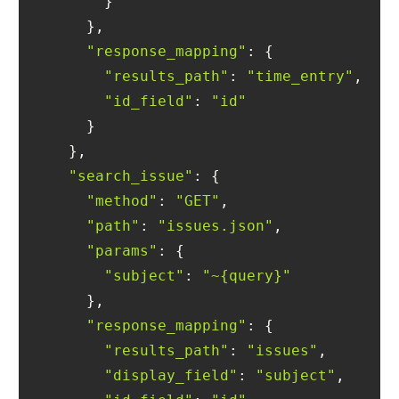
"response_mapping"
"results_path"
: 
"time_entry"
"id_field"
: 
"id"
"search_issue"
"method"
: 
"GET"
"path"
: 
"issues.json"
"params"
"subject"
: 
"~{query}"
"response_mapping"
"results_path"
: 
"issues"
"display_field"
: 
"subject"