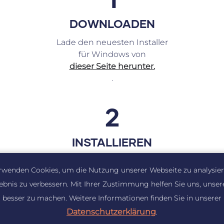
DOWNLOADEN
Lade den neuesten Installer
für Windows von
dieser Seite herunter.
.
2
INSTALLIEREN
Führe die heruntergeladene
rwenden Cookies, um die Nutzung unserer Webseite zu analysie
.exe
-Datei aus und folge
lebnis zu verbessern. Mit Ihrer Zustimmung helfen Sie uns, unser
den Anweisungen.
besser zu machen. Weitere Informationen finden Sie in unserer
Datenschutzerklärung
.
3