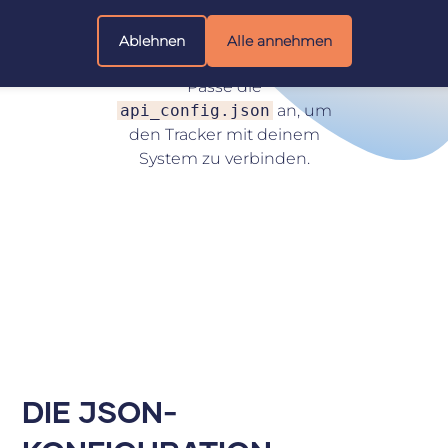
Ablehnen
Alle annehmen
KONFIGURIEREN
Passe die
api_config.json
an, um
den Tracker mit deinem
System zu verbinden.
DIE JSON-