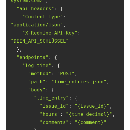
system.com/"
"api_headers"
"Content-Type"
: 
"application/json"
"X-Redmine-API-Key"
: 
"DEIN_API_SCHLÜSSEL"
"endpoints"
"log_time"
"method"
: 
"POST"
"path"
: 
"time_entries.json"
"body"
"time_entry"
"issue_id"
: 
"{issue_id}"
"hours"
: 
"{time_decimal}"
"comments"
: 
"{comment}"