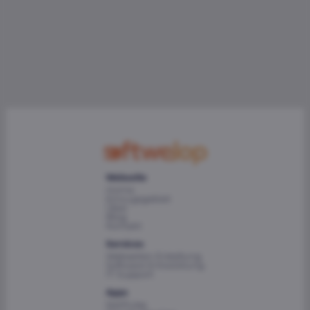
Webseite
Home
Einzugsgebiet
Über
Blog
Kontakt
Services
Webseiten Erstellung
Software Entwicklung
IT-Support
Apps
NetPulse