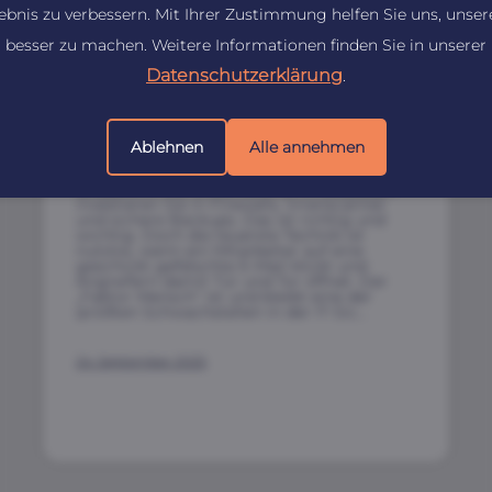
lebnis zu verbessern. Mit Ihrer Zustimmung helfen Sie uns, unser
besser zu machen. Weitere Informationen finden Sie in unserer
Datenschutzerklärung
.
MITARBEITER ALS ERSTE
VERTEIDIGUNGSLINIE: SO SCHULEN
SIE IHR TEAM GEGEN CYBER-ANGRIFFE
Ablehnen
Alle annehmen
Die größte Schwachstelle sitzt oft vor dem
Bildschirm Als Unternehmer in Südbaden
investieren Sie in Firewalls, Virenscanner
und sichere Backups. Das ist richtig und
wichtig. Doch die teuerste Technik ist
nutzlos, wenn ein Mitarbeiter auf eine
geschickt gefälschte E-Mail klickt und
Angreifern damit Tür und Tor öffnet. Der
„Faktor Mensch“ ist und bleibt eine der
größten Schwachstellen in der IT-Sic…
24. September 2025